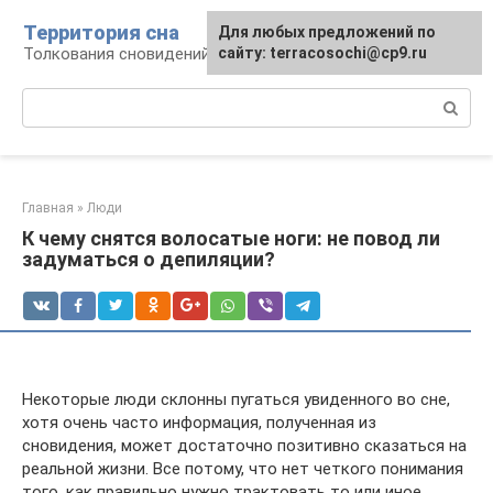
Перейти
Территория сна
Для любых предложений по
к
Толкования сновидений
сайту: terracosochi@cp9.ru
контенту
Поиск:
Главная
»
Люди
К чему снятся волосатые ноги: не повод ли
задуматься о депиляции?
Некоторые люди склонны пугаться увиденного во сне,
хотя очень часто информация, полученная из
сновидения, может достаточно позитивно сказаться на
реальной жизни. Все потому, что нет четкого понимания
того, как правильно нужно трактовать то или иное