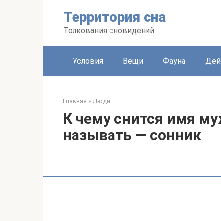
Перейти
Территория сна
к
контенту
Толкования сновидений
Условия
Вещи
Фауна
Дей
Главная
»
Люди
К чему снится имя му
называть — сонник