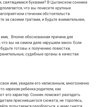
ми, святящимися буквами? В Цыганском соннике
дполагается, что вы понесете крупные
лагоприятном стечении обстоятельств
ите за своими тратами, и будьте внимательнее,
 имя, . Вполне обоснованная причина для
, что вы на самом деле нарушили закон. Если
о будьте готовы к получению повестки,
ранительные, судебные органы в качестве
свое имя, увидели его написанным, многозначно.
то нарекая ребенка родители, как
ют его характер. Сонник поможет разгадать
 детали приснившегося сюжета, не торопясь,
айте попытаемся разобраться, к чему снится