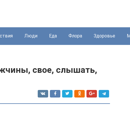
ствия
Люди
Еда
Флора
Здоровье
М
жчины, свое, слышать,