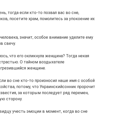
ь, тогда если кто-то позвал вас во сне,
ов, посетите храм, помолитесь за упокоение их
человека, значит, особое внимание уделите ему
в свечу.
ось, что его окликнула женщина? Тогда некая
страстью. О тайном воздыхателе
игрезившийся женщине.
ли во сне кто-то произносил наше имя с особой
койства, потому, что Украинскийсонник пророчит
известия, за которым последует ряд перемен,
ую сторону.
идцу учесть эмоции в момент, когда во сне