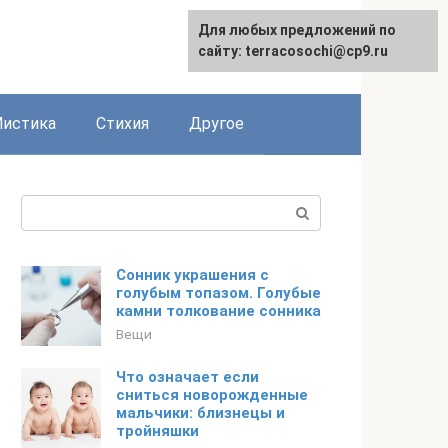
Для любых предложений по
сайту: terracosochi@cp9.ru
истика
Стихия
Другое
Поиск:
Сонник украшения с
голубым топазом. Голубые
камни толкование сонника
Вещи
Что означает если
сниться новорожденные
мальчики: близнецы и
тройняшки