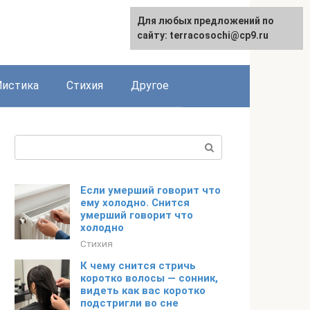
Для любых предложений по
сайту: terracosochi@cp9.ru
истика
Стихия
Другое
Поиск:
Если умерший говорит что
ему холодно. Снится
умерший говорит что
холодно
Стихия
К чему снится стричь
коротко волосы — сонник,
видеть как вас коротко
подстригли во сне