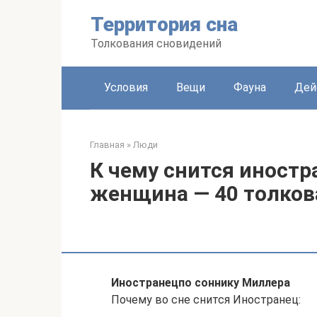
Перейти
Территория сна
к
контенту
Толкования сновидений
Условия
Вещи
Фауна
Дей
Главная
»
Люди
К чему снится иност
женщина — 40 толков
Иностранец
по соннику Миллера
Почему во сне снится Иностранец: