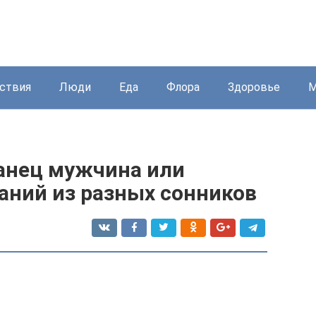
ствия
Люди
Еда
Флора
Здоровье
М
ранец мужчина или
аний из разных сонников