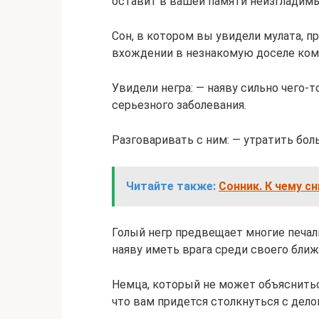
оставит в вашей памяти неизгладимы
Сон, в котором вы увидели мулата, 
вхождении в незнакомую доселе ком
Увидели негра: — наяву сильно чего-
серьезного заболевания.
Разговаривать с ним: — утратить бо
Читайте также:
Сонник. К чему с
Голый негр предвещает многие печал
наяву иметь врага среди своего бли
Немца, который не может объясниться
что вам придется столкнуться с дело