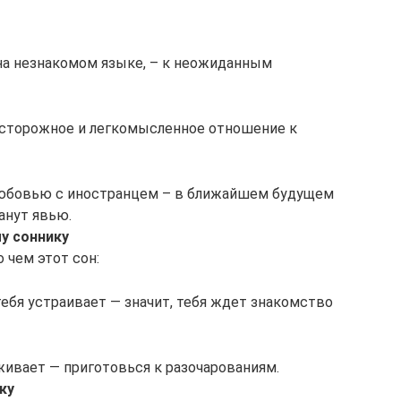
 на незнакомом языке, – к неожиданным
осторожное и легкомысленное отношение к
любовью с иностранцем – в ближайшем будущем
анут явью.
у соннику
 чем этот сон:
ебя устраивает — значит, тебя ждет знакомство
живает — приготовься к разочарованиям.
ку