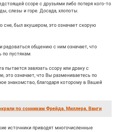
едстоящей ссоре с друзьями либо потеря кого-то
ы, слезы и горе. Досада, хлопоты.
о сне, был акушером, это означает скорую
и радоваться общению с ним означает, что
 по пустякам.
а пытается завязать ссору или драку с
е, это означает, что Вы размениваетесь по
ное знакомство, благодаря которому в Вашей
окрали по сонникам Фрейда, Миллера, Ванги
кие источники приводят многочисленные