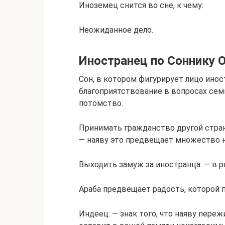
Иноземец снится во сне, к чему:
Неожиданное дело.
Иностранец по Соннику О
Сон, в котором фигурирует лицо ино
благоприятствование в вопросах семь
потомство.
Принимать гражданство другой стран
— наяву это предвещает множество н
Выходить замуж за иностранца: — в 
Араба предвещает радость, которой 
Индеец: — знак того, что наяву пере