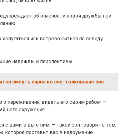
й след на всю жизнь.
предупреждает об опасности новой дружбы при
панию.
то испугаться или встревожиться по поводу
льшие надежды и перспективы.
нится смерть парня во сне: толкование сна
и и переживания, видеть его своим рабом: —
жайшего окружения.
 с вами, а вы с ним: — такой сон говорит о том,
м, которое поставит вас в недоумение.