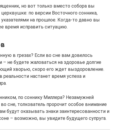
священник, но вот только вместо собора вы
церквушке: по версии Восточного сонника,
 указателями на прошлое. Когда-то давно вы
шее время исправить ситуацию.
ов
нную в грезах? Если во сне вам довелось
 – не будете жаловаться на здоровье долгие
дающий хворью, скоро его ждет выздоровление.
в реальности настанет время успеха и
ра.
нником, по соннику Миллера? Незамужней
о сне, толкователь пророчит особое внимание
Вам будут оказывать знаки заинтересованности и
соне – возможно, вы увидите будущего супруга.