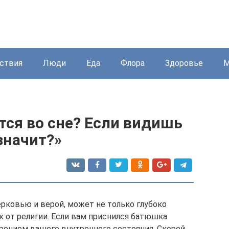
ствия
Люди
Еда
Флора
Здоровье
М
тся во сне? Если видишь
значит?»
ерковью и верой, может не только глубоко
ек от религии. Если вам приснился батюшка
орением вашего внутреннего состояния. Скорей