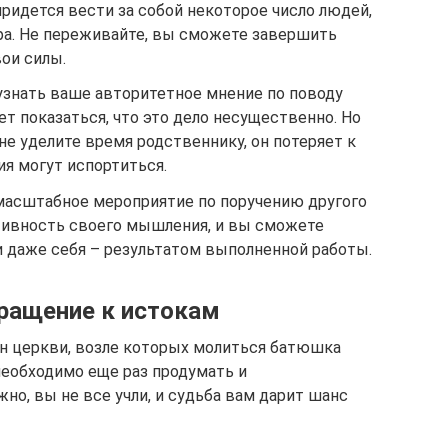
придется вести за собой некоторое число людей,
ера. Не переживайте, вы сможете завершить
вои силы.
узнать ваше авторитетное мнение по поводу
т показаться, что это дело несущественно. Но
не уделите время родственнику, он потеряет к
я могут испортиться.
масштабное мероприятие по поручению другого
тивность своего мышления, и вы сможете
 и даже себя – результатом выполненной работы.
вращение к истокам
лин церкви, возле которых молиться батюшка
 необходимо еще раз продумать и
но, вы не все учли, и судьба вам дарит шанс