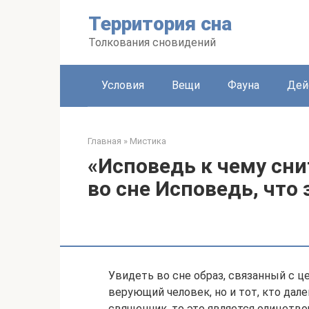
Перейти
Территория сна
к
контенту
Толкования сновидений
Условия
Вещи
Фауна
Дей
Главная
»
Мистика
«Исповедь к чему сни
во сне Исповедь, что 
Увидеть во сне образ, связанный с ц
верующий человек, но и тот, кто дал
священник, то это является олицетв