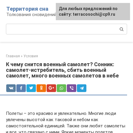
Перейти
Территория сна
Для любых предложений по
к
Толкования сновидений
сайту: terracosochi@cp9.ru
контенту
Поиск:
Главная
»
Условия
К чему снится военный самолет? Сонник:
самолет-истребитель, сбить военный
самолет, много военных самолетов в небе
Полеты – это красиво и увлекательно. Многие люди
увлечены высотой как таковой и небом как
самостоятельной единицей. Также они любят самолеты
и все, что связано с ними. Яркие моменты полетов