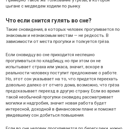
Примерно такое же толкование у грезы, в которой
цыгане с медведем ходили по рынку.
Что если снится гулять во сне?
Такие сновидения, в которых человек прогуливается по
знакомым и незнакомым местам — не редкость. В
зависимости от места прогулки и толкуется грёза.
Если сновидцу во сне приходится неспешно
прогуливаться по кладбищу, но при этом он не
испытывает страха или ужаса, значит, вскоре в
реальности человеку поступит предложение о работе.
Но, этот сон указывает на то, что придется переехать
довольно далеко от отчего дома, возможно, что грёза
предсказывает переезд в другую страну. Если во время
такой необычной прогулки сновидец рассматривает
могилки и надгробия, значит новая работа будет
интересной, доходной в финансовом плане и поможет
увидевшему сон добиться повышения.
Если во сне человек прогуливается по берегу реки, нужно