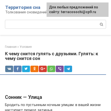
Перейти
Территория сна
Для любых предложений по
к
Толкования сновидений
сайту: terracosochi@cp9.ru
контенту
Поиск:
Главная
»
Условия
К чему снится гулять с друзьями. Гулять: к
чему снится сон
Сонник — Улица
Бродить по пустынным ночным улицам: в вашей жизни
наступает период затишья.