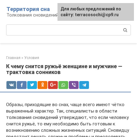
Перейти
Территория сна
Для любых предложений по
к
Толкования сновидений
сайту: terracosochi@cp9.ru
контенту
Поиск:
Главная
»
Условия
К чему снится ружьё женщине и мужчине —
трактовка сонников
Образы, приходящие во снах, чаще всего имеют чётко
выраженный характер. Так, специалисты в области
толкования сновидений утверждают, что если человеку
снится ружьё, то ему необходимо быть готовым к
возникновению сложных жизненных ситуаций. Сновидцу
предстоит решать сложные проблемы и преодолевать