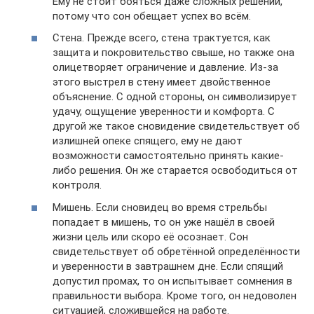
Ему не стоит бояться даже сложных решений,
потому что сон обещает успех во всём.
Стена. Прежде всего, стена трактуется, как
защита и покровительство свыше, но также она
олицетворяет ограничение и давление. Из-за
этого выстрел в стену имеет двойственное
объяснение. С одной стороны, он символизирует
удачу, ощущение уверенности и комфорта. С
другой же такое сновидение свидетельствует об
излишней опеке спящего, ему не дают
возможности самостоятельно принять какие-
либо решения. Он же старается освободиться от
контроля.
Мишень. Если сновидец во время стрельбы
попадает в мишень, то он уже нашёл в своей
жизни цель или скоро её осознает. Сон
свидетельствует об обретённой определённости
и уверенности в завтрашнем дне. Если спящий
допустил промах, то он испытывает сомнения в
правильности выбора. Кроме того, он недоволен
ситуацией, сложившейся на работе.