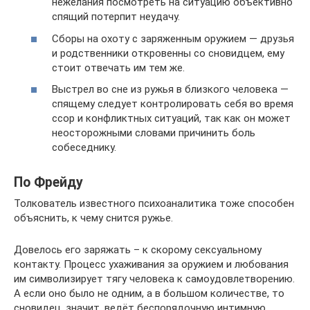
нежелания посмотреть на ситуацию объективно
спящий потерпит неудачу.
Сборы на охоту с заряженным оружием — друзья
и родственники откровенны со сновидцем, ему
стоит отвечать им тем же.
Выстрел во сне из ружья в близкого человека —
спящему следует контролировать себя во время
ссор и конфликтных ситуаций, так как он может
неосторожными словами причинить боль
собеседнику.
По Фрейду
Толкователь известного психоаналитика тоже способен
объяснить, к чему снится ружье.
Довелось его заряжать – к скорому сексуальному
контакту. Процесс ухаживания за оружием и любования
им символизирует тягу человека к самоудовлетворению.
А если оно было не одним, а в большом количестве, то
сновидец, значит, ведёт беспорядочную интимную