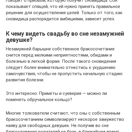
говорит о прибыли, которую получит сновидица. Сон
показывает спящей, что ей нужно принять правильное
решение для осуществления целей. Только от того, как
сновидица распорядится амбициями, зависит успех.
К чему видеть свадьбу во сне незамужней
девушке?
Незамужней барышне собственное бракосочетание
снится перед мелкими неприятностями, обидами и
болезнью в легкой форме. После такого сновидения
следует более внимательно отнестись к ухудшению
самочувствия, чтобы не пропустить начальную стадию
развития болезни.
Это интересно: Приметы и суеверия — можно ли
поменять обручальное кольцо?
Многие толкователи считают, что сны с собственным
бракосочетанием символизируют нескорое замужество
наяву для свободных девушек. Не получив во сне
благословения родителей на брак, в ближайшее время