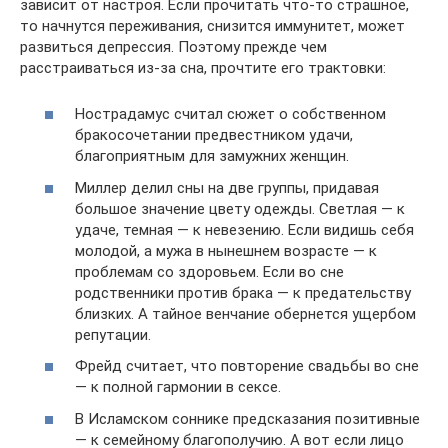
зависит от настроя. Если прочитать что-то страшное,
то начнутся переживания, снизится иммунитет, может
развиться депрессия. Поэтому прежде чем
расстраиваться из-за сна, прочтите его трактовки:
Нострадамус считал сюжет о собственном
бракосочетании предвестником удачи,
благоприятным для замужних женщин.
Миллер делил сны на две группы, придавая
большое значение цвету одежды. Светлая — к
удаче, темная — к невезению. Если видишь себя
молодой, а мужа в нынешнем возрасте — к
проблемам со здоровьем. Если во сне
родственники против брака — к предательству
близких. А тайное венчание обернется ущербом
репутации.
Фрейд считает, что повторение свадьбы во сне
— к полной гармонии в сексе.
В Исламском соннике предсказания позитивные
— к семейному благополучию. А вот если лицо