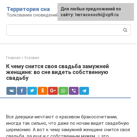
Перейти
Территория сна
Для любых предложений по
к
Толкования сновидений
сайту: terracosochi@cp9.ru
контенту
Поиск:
Главная
»
Условия
К чему снится своя свадьба замужней
женщине: во сне видеть собственную
свадьбу
Все девушки мечтают о красивом бракосочетании,
иногда так сильно, что даже по ночам видят свадебную
церемонию. А вот к чему замужней женщине снится своя
свадьба, да еще и с собственным мужем, – это