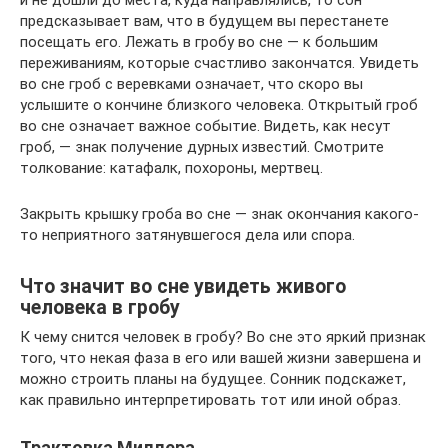
и не дошли до места, куда направлялись, то сон
предсказывает вам, что в будущем вы перестанете
посещать его. Лежать в гробу во сне — к большим
переживаниям, которые счастливо закончатся. Увидеть
во сне гроб с веревками означает, что скоро вы
услышите о кончине близкого человека. Открытый гроб
во сне означает важное событие. Видеть, как несут
гроб, — знак получение дурных известий. Смотрите
толкование: катафалк, похороны, мертвец.
Закрыть крышку гроба во сне — знак окончания какого-
то неприятного затянувшегося дела или спора.
Что значит во сне увидеть живого
человека в гробу
К чему снится человек в гробу? Во сне это яркий признак
того, что некая фаза в его или вашей жизни завершена и
можно строить планы на будущее. Сонник подскажет,
как правильно интерпретировать тот или иной образ.
Трактовка Миллера