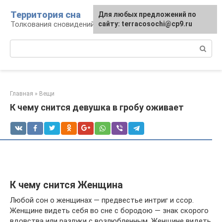
Перейти
Территория сна
Для любых предложений по
к
Толкования сновидений
сайту: terracosochi@cp9.ru
контенту
Поиск:
Главная
»
Вещи
К чему снится девушка в гробу оживает
К чему снится Женщина
Любой сон о женщинах — предвестье интриг и ссор.
Женщине видеть себя во сне с бородою — знак скорого
вдовства или разлуки с возлюбленным. Женщине видеть