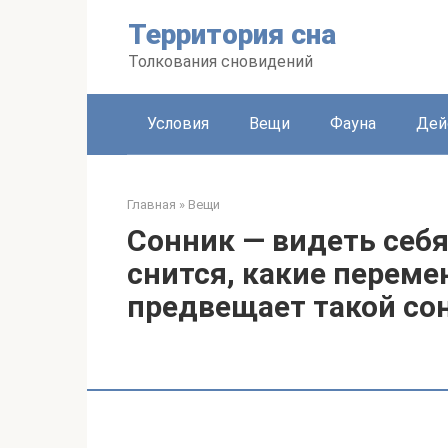
Перейти
Территория сна
к
контенту
Толкования сновидений
Условия
Вещи
Фауна
Дей
Главная
»
Вещи
Сонник — видеть себя
снится, какие перем
предвещает такой со