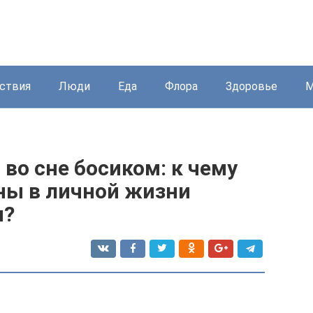
ствия
Люди
Еда
Флора
Здоровье
М
 во сне босиком: к чему
ены в личной жизни
н?