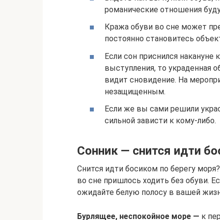
романические отношения буд
Кража обуви во сне может пр
постоянно становитесь объек
Если сон приснился накануне 
выступления, то украденная о
видит сновидение. На меропр
незащищенным.
Если же вы сами решили украс
сильной зависти к кому-либо.
Сонник — снится идти бо
Снится идти босиком по берегу моря?
во сне пришлось ходить без обуви. Е
ожидайте белую полосу в вашей жизн
Бурлящее, неспокойное море —
к пе