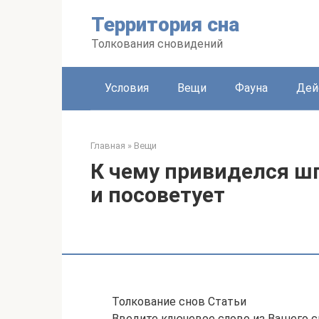
Перейти
Территория сна
к
контенту
Толкования сновидений
Условия
Вещи
Фауна
Дей
Главная
»
Вещи
К чему привиделся ш
и посоветует
Толкование снов Статьи
Введите ключевое слово из Вашего с