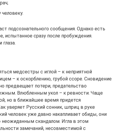
рач;
 человеку.
ст подсознательного сообщения. Однако есть
е, испытанное сразу после пробуждения.
 глаза.
яться медсестры с иглой – к неприятной
ицем – к оскорблению, грубой ссоре. Сновидение
Оно предвещает потери, предательство
ежным. Влюбленным укол – к ревности. Чаще
ой, но в ближайшее время придется
Как уверяет Русский сонник, шприц в руке
кий человек уже давно накапливает обиды, они
 неожиданным скандалом. Игла в этом
льности замечаний, несовместимой с