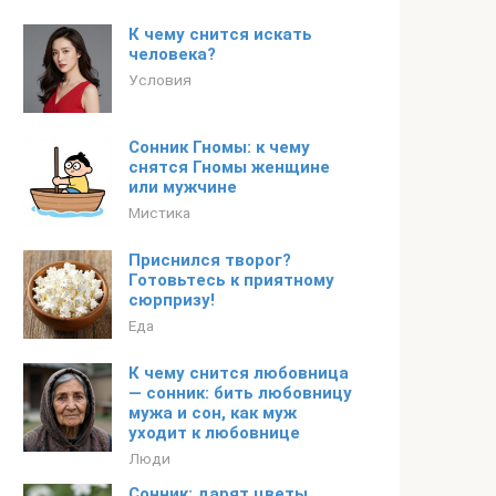
К чему снится искать
человека?
Условия
Сонник Гномы: к чему
снятся Гномы женщине
или мужчине
Мистика
Приснился творог?
Готовьтесь к приятному
сюрпризу!
Еда
К чему снится любовница
— сонник: бить любовницу
мужа и сон, как муж
уходит к любовнице
Люди
Сонник: дарят цветы.