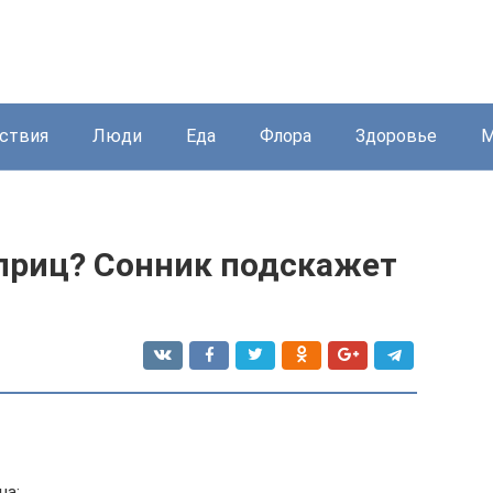
ствия
Люди
Еда
Флора
Здоровье
М
приц? Сонник подскажет
на: