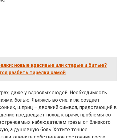
релки: новые красивые или старые и битые?
тся разбить тарелки самой
рах, даже у взрослых людей. Необходимость
ями, болью. Являясь во сне, игла создает
сонник, шприц – двоякий символ, предстающий в
идение предвещает поход к врачу, проблемы со
, встречаемых наблюдателем грезы от близкого
ую, а душевную боль. Хотите точнее
тали, оцените собственное состояние после