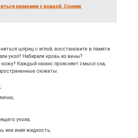
каться рюмками с водкой. Сонник
ниться шприц с иглой, восстановите в памяти
ли укол? Набирали кровь из вены?
д кожу? Каждый нюанс проясняет смысл сна,
спространенные сюжеты:
;
лично;
;
ящего укола;
ь или иная жидкость;