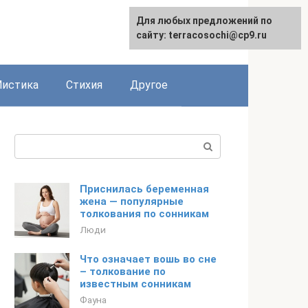
Для любых предложений по
сайту: terracosochi@cp9.ru
истика
Стихия
Другое
Поиск:
Приснилась беременная
жена — популярные
толкования по сонникам
Люди
Что означает вошь во сне
– толкование по
известным сонникам
Фауна