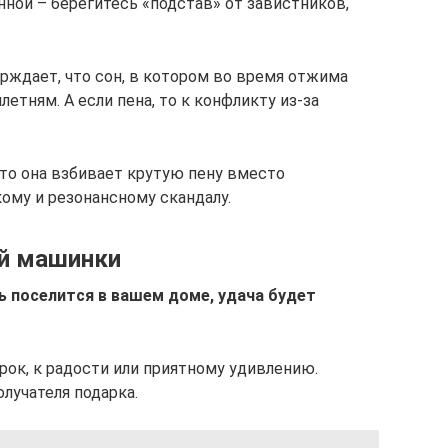
нной – берегитесь «подстав» от завистников,
ерждает, что сон, в котором во время отжима
летням. А если пена, то к конфликту из-за
что она взбивает крутую пену вместо
ому и резонансному скандалу.
ой машинки
 поселится в вашем доме, удача будет
рок, к радости или приятному удивлению.
олучателя подарка.