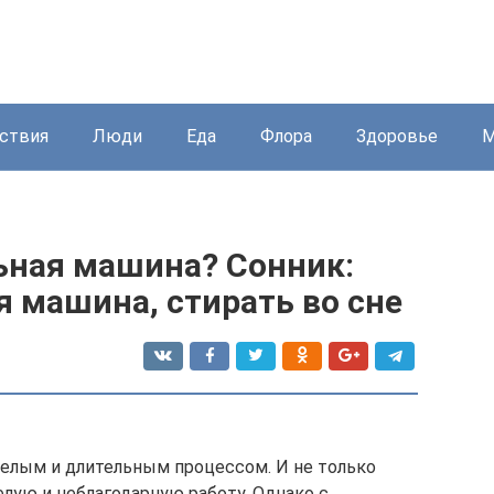
ствия
Люди
Еда
Флора
Здоровье
М
ьная машина? Сонник:
 машина, стирать во сне
желым и длительным процессом. И не только
желую и неблагодарную работу. Однако с