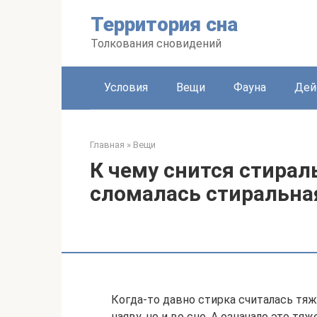
Перейти
Территория сна
к
контенту
Толкования сновидений
Условия
Вещи
Фауна
Дей
Главная
»
Вещи
К чему снится стирал
сломалась стиральная
Когда-то давно стирка считалась тя
наяву, но и во сне. А означало это тя