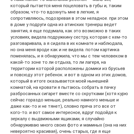
который пытается меня поцеловать в губы и, таким
образом, что-то вдохнуть мне в легкие, я
сопротивляюсь, подозревая в этом неладное. при этом
в доме у подруги одна из атинских тренерш ведет
занятия, я еще подумала, как это возможно в таких
условиях, видела подружкину сестру, которая с кем-то
разговаривала, а я сидела в их комнате и наблюдала,
но она меня вроде как и не видела. потом картинка
поменялась, и я обнаружила, что мы с тем человеком в
какой-то зоне то ли отдыха, то ли лагеря, на
территории которой расположены домики из брусьев
и повсюду этот ребенок. и вот в одном из этих домов,
который в итоге оказывается моей нынешней
комнатой, на кровати я пытаюсь собрать в пачку
разбросанных сигарет вместе со скрутками (хотя курю
сейчас гораздо меньше, реально намного меньше и
даже как-то и не тянет), словно пряча это все от
кого-то. и вот самое интересное, вдруг подойдя к
зеркалу с выдвижными ящиками, я случайно
обнаруживаю много своих фото и маминых (она на них
невероятно красивая), очень старых, где я еще