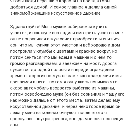
чтобы люди перешли с корабля на поезд чтобы
добраться домой. И самое главное я делала одной
знакомой женщине искусственное дыхание.
Здравствуйте! Мы с мужем собираемся купить
участок, и накануне сна ездили смотреть участок мне
он не понравился а муж хочет приобрести. и сниться
сон: что мы купили этот участок и всё хорошо и дом
построили у клумбы с цветами и красиво вокруг. но
потом сниться что мы едем в машине и о чем то
громко разговариваем, и заезжаем на мост, дорога
сужается до одной полосы и впереди ограждение
«ремонт дороги» но муж не заметил ограждения и мы
врезаемся в него… потом я очнувшись понимаю что
скоро автомобиль взорвется выбегаю из машины,
потом освобождаю мужа (он без сознания) и тащу его
как можно дальше от этого места…затем делаю ему
искусственной дыхание…и через некоторое время он
лежа у меня на коленях очнулся…после этого я
проснулась. внутри тревога, иногда мне сняться вещие
сны.