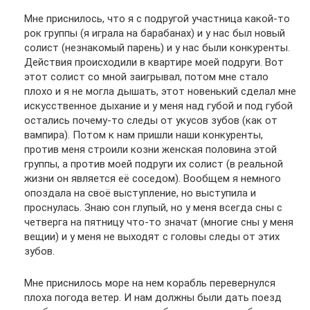
Мне приснилось, что я с подругой участница какой-то
рок группы (я играла на барабанах) и у нас был новый
солист (незнакомый парень) и у нас были конкуренты.
Действия происходили в квартире моей подруги. Вот
этот солист со мной заигрывал, потом мне стало
плохо и я не могла дышать, этот новенький сделал мне
искусственное дыхание и у меня над губой и под губой
остались почему-то следы от укусов зубов (как от
вампира). Потом к нам пришли наши конкуренты,
против меня строили козни женская половина этой
группы, а против моей подруги их солист (в реальной
жизни он является её соседом). Вообщем я немного
опоздала на своё выступление, но выступила и
проснулась. Знаю сон глупый, но у меня всегда сны с
четверга на пятницу что-то значат (многие сны у меня
вещии) и у меня не выходят с головы следы от этих
зубов.
Мне приснилось море на нем корабль перевернулся
плоха погода ветер. И нам должны были дать поезд