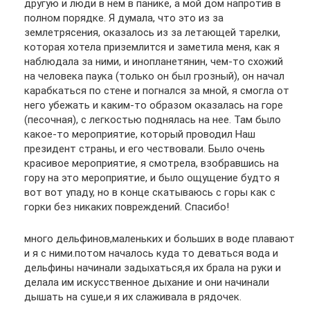
другую и люди в нем в панике, а мой дом напротив в
полном порядке. Я думала, что это из за
землетрясения, оказалось из за летающей тарелки,
которая хотела приземлится и заметила меня, как я
наблюдала за ними, и инопланетянин, чем-то схожий
на человека паука (только он был грозный), он начал
карабкаться по стене и погнался за мной, я смогла от
него убежать и каким-то образом оказалась на горе
(песочная), с легкостью поднялась на нее. Там было
какое-то мероприятие, который проводил Наш
президент страны, и его чествовали. Было очень
красивое мероприятие, я смотрела, взобравшись на
гору на это мероприятие, и было ощущение будто я
вот вот упаду, но в конце скатываюсь с горы как с
горки без никаких повреждений. Спасибо!
много дельфинов,маленьких и больших в воде плавают
и я с ними.потом началось куда то деваться вода и
дельфины начинали задыхаться,я их брала на руки и
делала им искусственное дыхание и они начинали
дышать на суше,и я их слаживала в рядочек.