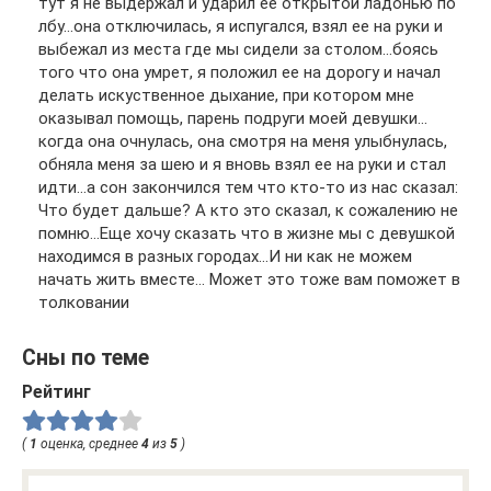
тут я не выдержал и ударил ее открытой ладонью по
лбу…она отключилась, я испугался, взял ее на руки и
выбежал из места где мы сидели за столом…боясь
того что она умрет, я положил ее на дорогу и начал
делать искуственное дыхание, при котором мне
оказывал помощь, парень подруги моей девушки…
когда она очнулась, она смотря на меня улыбнулась,
обняла меня за шею и я вновь взял ее на руки и стал
идти…а сон закончился тем что кто-то из нас сказал:
Что будет дальше? А кто это сказал, к сожалению не
помню…Еще хочу сказать что в жизне мы с девушкой
находимся в разных городах…И ни как не можем
начать жить вместе… Может это тоже вам поможет в
толковании
Сны по теме
Рейтинг
(
1
оценка, среднее
4
из
5
)