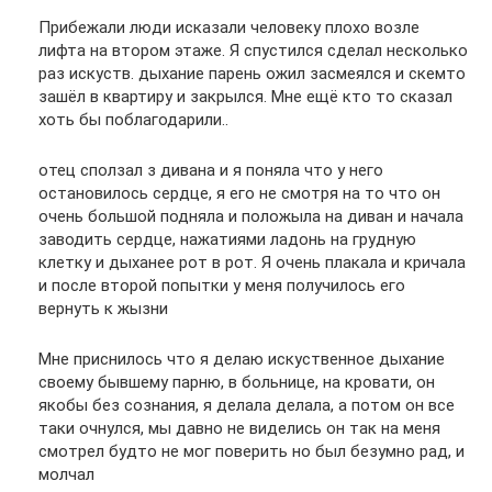
Прибежали люди исказали человеку плохо возле
лифта на втором этаже. Я спустился сделал несколько
раз искуств. дыхание парень ожил засмеялся и скемто
зашёл в квартиру и закрылся. Мне ещё кто то сказал
хоть бы поблагодарили..
отец сползал з дивана и я поняла что у него
остановилось сердце, я его не смотря на то что он
очень большой подняла и положыла на диван и начала
заводить сердце, нажатиями ладонь на грудную
клетку и дыханее рот в рот. Я очень плакала и кричала
и после второй попытки у меня получилось его
вернуть к жызни
Мне приснилось что я делаю искуственное дыхание
своему бывшему парню, в больнице, на кровати, он
якобы без сознания, я делала делала, а потом он все
таки очнулся, мы давно не виделись он так на меня
смотрел будто не мог поверить но был безумно рад, и
молчал