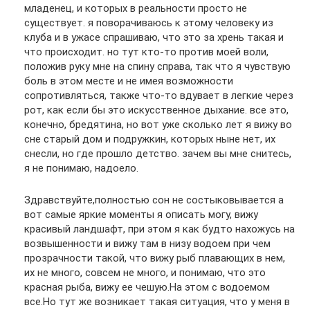
младенец, и которых в реальности просто не
существует. я поворачиваюсь к этому человеку из
клуба и в ужасе спрашиваю, что это за хрень такая и
что происходит. но тут кто-то против моей воли,
положив руку мне на спину справа, так что я чувствую
боль в этом месте и не имея возможности
сопротивляться, также что-то вдувает в легкие через
рот, как если бы это искусственное дыхание. все это,
конечно, бредятина, но вот уже сколько лет я вижу во
сне старый дом и подружкин, которых ныне нет, их
снесли, но где прошло детство. зачем вы мне снитесь,
я не понимаю, надоело.
Здравствуйте,полностью сон не состыковывается а
вот самые яркие моменты я описать могу, вижу
красивый ландшафт, при этом я как будто нахожусь на
возвышенности и вижу там в низу водоем при чем
прозрачности такой, что вижу рыб плавающих в нем,
их не много, совсем не много, и понимаю, что это
красная рыба, вижу ее чешую.На этом с водоемом
все.Но тут же возникает такая ситуация, что у меня в