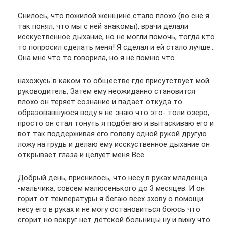
Снилось, что пожилой женщине стало плохо (во сне я
так понял, что мы с ней знакомы), врачи делали
исскуственное дыхание, но не могли помочь, тогда кто
то попросил сделать меня! Я сделал и ей стало лучше…
Она мне что то говорила, но я не помню что…
нахожусь в каком то обществе где присутствует мой
руководитель, Затем ему неожиданно становится
плохо он теряет сознание и падает откуда то
образовавшуюся воду я не знаю что это- толи озеро,
просто он стал тонуть я подбегаю и вытаскиваю его и
вот так поддерживая его голову одной рукой другую
ложу на грудь и делаю ему исскуственное дыхание он
открывает глаза и целует меня Все
Добрый день, приснилось, что несу в руках младенца
-мальчика, совсем малюсенького до 3 месяцев. И он
горит от температуры я бегаю всех зхову о помощи
несу его в руках и не могу остановиться боюсь что
сгорит но вокруг нет детской больницы ну и вижу что