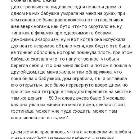
окончательно ожила
два странных сна видела сегодня ночью и днем. в
одном из них бабушка умирала на меня на руках, при
чем голова ее была расположена пот отношению к
шее вверх ногами, как буто что-то скрутило ее, ну
типа как в фильмах про одержимость бесами-
демонами, экзорцизм, ну. и вот когда она испускала
дух нечто незримое объяло меня, как будто это была
ее тонкая оболочка, которая покинула плоть, при этом
бабушка сказала что-то напутственное, чтобы я
берегла себя и что она меня любит. а потом я пошла в
другой дом, где мама жила, и там обнаружила, что
пока была с бабушкой, дом ограбили, т.к. я оставила
его открытым, все было перевернуто вверх-дном, но
при этом моя тетрадь в твердом переплете на месте и
там же деньги — 50.0 к слову, вчера было 6 месяцев,
как она ушла из жизни. на месте дома, сейчас стоит
гостиница, может мне туда сходить, может там
спортивный зал есть, мм?
днем же мне приснилось, что я с человеком из клуба и
с нами какой-то маленький ребенок — мальчик,