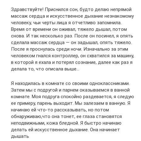
Здравствуйте! Приснился сон, будто делаю непрямой
массаж сердца и искусственное дыхание незнакомому
человеку, чьи черты лица я отчетливо запомнила.
Время от времени он оживал, тяжело дышал, потом
снова. И так несколько раз. После он посинел, я опять
сделала массаж сердца — он задышал, опять тяжело.
После я проснулась среди ночи. Изначально за этим
человеком гнался контроллер, он схватился за машину,
в которой я ехала и потерял сознание, далее как раз я
делала то, что описала выше…
Я находилась в комнате со своими одноклассниками.
Затем мы с подругой и парнем оказываемся в ванной
комнате. Моя подруга спокойно раздевается, я следую
ее примеру, парень выходит. Мы залезаем в ванную. Я
начинаю ей что-то рассказывать, но потом
обнаруживаю,что она тонет, ее глаза становятся
неподвижными, кожа бледной. Я быстро начинаю
делать ей искусственное дыхание. Она начинает
дышать