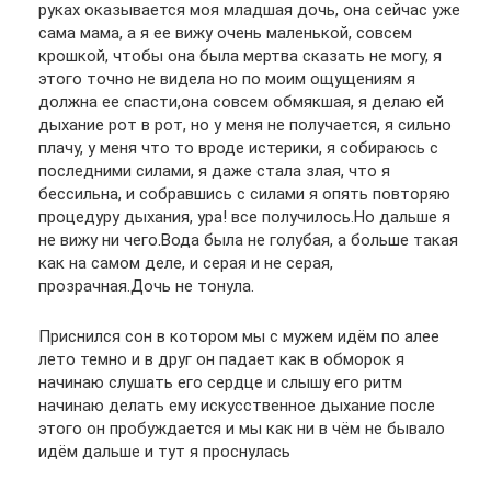
руках оказывается моя младшая дочь, она сейчас уже
сама мама, а я ее вижу очень маленькой, совсем
крошкой, чтобы она была мертва сказать не могу, я
этого точно не видела но по моим ощущениям я
должна ее спасти,она совсем обмякшая, я делаю ей
дыхание рот в рот, но у меня не получается, я сильно
плачу, у меня что то вроде истерики, я собираюсь с
последними силами, я даже стала злая, что я
бессильна, и собравшись с силами я опять повторяю
процедуру дыхания, ура! все получилось.Но дальше я
не вижу ни чего.Вода была не голубая, а больше такая
как на самом деле, и серая и не серая,
прозрачная.Дочь не тонула.
Приснился сон в котором мы с мужем идём по алее
лето темно и в друг он падает как в обморок я
начинаю слушать его сердце и слышу его ритм
начинаю делать ему искусственное дыхание после
этого он пробуждается и мы как ни в чём не бывало
идём дальше и тут я проснулась