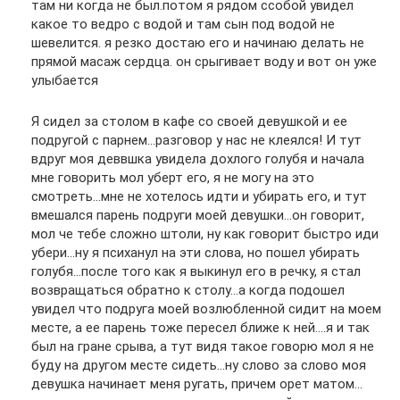
там ни когда не был.потом я рядом ссобой увидел
какое то ведро с водой и там сын под водой не
шевелится. я резко достаю его и начинаю делать не
прямой масаж сердца. он срыгивает воду и вот он уже
улыбается
Я сидел за столом в кафе со своей девушкой и ее
подругой с парнем…разговор у нас не клеялся! И тут
вдруг моя деввшка увидела дохлого голубя и начала
мне говорить мол уберт его, я не могу на это
смотреть…мне не хотелось идти и убирать его, и тут
вмешался парень подруги моей девушки…он говорит,
мол че тебе сложно штоли, ну как говорит быстро иди
убери…ну я психанул на эти слова, но пошел убирать
голубя…после того как я выкинул его в речку, я стал
возвращаться обратно к столу…а когда подошел
увидел что подруга моей возлюбленной сидит на моем
месте, а ее парень тоже пересел ближе к ней….я и так
был на гране срыва, а тут видя такое говорю мол я не
буду на другом месте сидеть…ну слово за слово моя
девушка начинает меня ругать, причем орет матом…