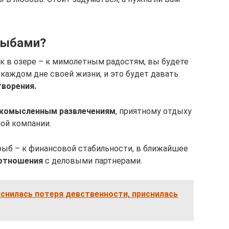
 рыбами?
к в озере – к мимолетным радостям, вы будете
аждом дне своей жизни, и это будет давать
творения.
гкомысленным развлечениям
, приятному отдыху
ой компании.
ыб – к финансовой стабильности, в ближайшее
 отношения
с деловыми партнерами.
иснилась потеря девственности, приснилась