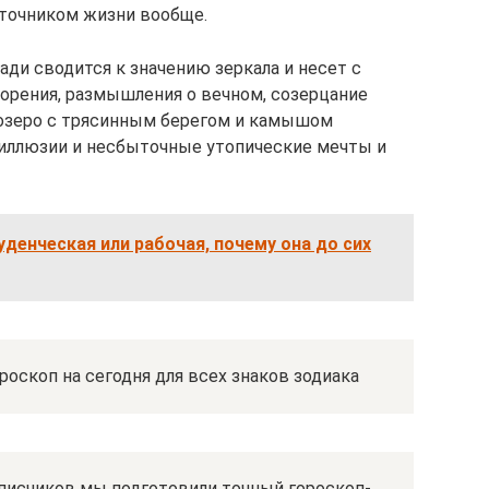
сточником жизни вообще.
ади сводится к значению зеркала и несет с
орения, размышления о вечном, созерцание
 озеро с трясинным берегом и камышом
 иллюзии и несбыточные утопические мечты и
денческая или рабочая, почему она до сих
роскоп на сегодня для всех знаков зодиака
писчиков мы подготовили точный гороскоп-