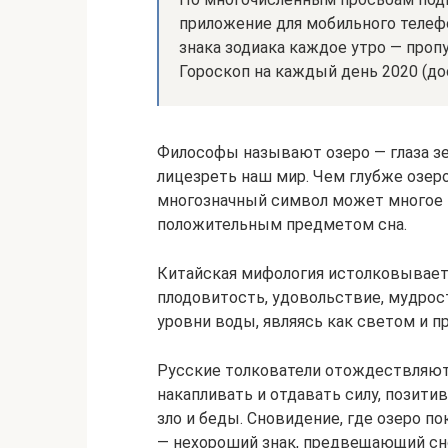
приложение для мобильного телеф
знака зодиака каждое утро — проп
Гороскоп на каждый день 2020 (дос
Философы называют озеро — глаза зе
лицезреть наш мир. Чем глубже озеро
многозначный символ может многое п
положительным предметом сна.
Китайская мифология истолковывает 
плодовитость, удовольствие, мудрос
уровни воды, являясь как светом и 
Русские толкователи отождествляют 
накапливать и отдавать силу, позити
зло и беды. Сновидение, где озеро по
— нехороший знак, предвещающий сн