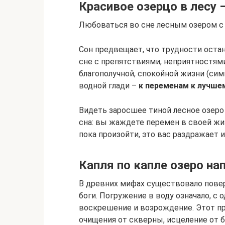
Красивое озерцо в лесу 
Любоваться во сне лесным озером с 
Сон предвещает, что трудности остан
сне с препятствиями, неприятностям
благополучной, спокойной жизни (сим
водной глади –
к переменам к лучше
Видеть заросшее тиной лесное озеро
сна: вы жаждете перемен в своей жиз
пока произойти, это вас раздражает 
Капля по капле озеро на
В древних мифах существовало повер
боги. Погружение в воду означало, с 
воскрешение и возрождение. Этот п
очищения от скверны, исцеление от б