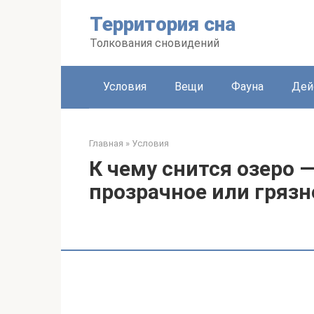
Перейти
Территория сна
к
контенту
Толкования сновидений
Условия
Вещи
Фауна
Дей
Главная
»
Условия
К чему снится озеро —
прозрачное или грязн