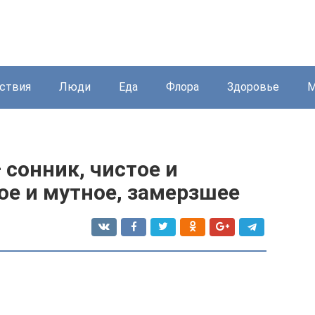
ствия
Люди
Еда
Флора
Здоровье
М
 сонник, чистое и
ое и мутное, замерзшее