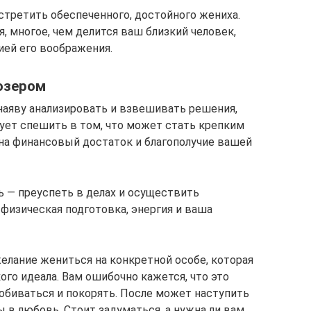
стретить обеспеченного, достойного жениха.
я, многое, чем делится ваш близкий человек,
ей его воображения.
озером
аяву анализировать и взвешивать решения,
дует спешить в том, что может стать крепким
на финансовый достаток и благополучие вашей
ь — преуспеть в делах и осуществить
физическая подготовка, энергия и ваша
елание жениться на конкретной особе, которая
го идеала. Вам ошибочно кажется, что это
обиваться и покорять. После может наступить
ы в любовь. Стоит задуматься, а нужна ли вам