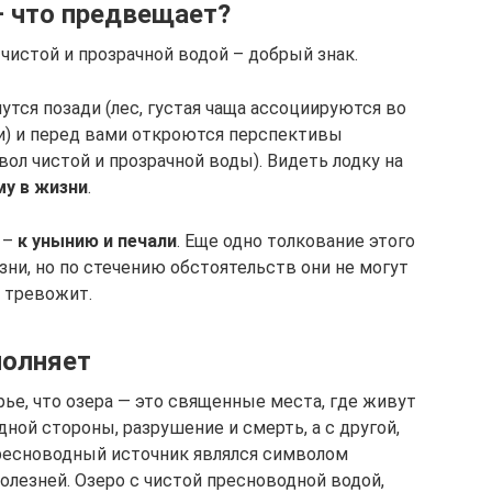
– что предвещает?
чистой и прозрачной водой – добрый знак.
утся позади (лес, густая чаща ассоциируются во
и) и перед вами откроются перспективы
вол чистой и прозрачной воды). Видеть лодку на
му в жизни
.
 –
к унынию и печали
. Еще одно толкование этого
ни, но по стечению обстоятельств они не могут
и тревожит.
полняет
ье, что озера — это священные места, где живут
одной стороны, разрушение и смерть, а с другой,
ресноводный источник являлся символом
олезней. Озеро с чистой пресноводной водой,