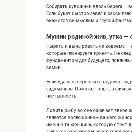
Собирать кувшинки вдоль берега — в
Если букет быстро завял и рассыпалс
окажется вымыслом и глупой фантази
Мужик родиной жив, утка — 
Нырять и выныривать из водоема — н
которые планируете принять. Не сле
фундаментом для будущего, повлияв 
семьи.
Если удалось переплыть водную глад
задуманное. Поможет опыт, отличная 
настырность.
Ловить рыбу во сне означает явное ж
является воплощением вашего женско
именно та женщина, которую стоит д
глубокое разочарование и потеря вер