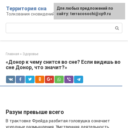
Перейти
Территория сна
Для любых предложений по
к
Толкования сновидений
сайту: terracosochi@cp9.ru
контенту
Поиск:
Главная
»
Здоровье
«Донор к чему снится во сне? Если видишь во
сне Донор, что значит?»
Разум превыше всего
В трактовке Фрейда разбитая головушка означает
усердные размышления. Умственная деятельность