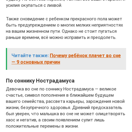
усилия окупаться с лихвой.
Также сновидение с ребенком прекрасного пола может
быть предупреждением о многих мелких неприятностях
на вашем жизненном пути. Однако не стоит пугаться
раньше времени, всё можно исправить и преодолеть.
Читайте также:
Почему ребёнок плачет во сне
— 9 основных причин
По соннику Нострадамуса
Девочка во сне по соннику Нострадамуса — великое
счастье, символ пополнения в ближайшем будущем
вашего семейства, рассвета карьеры, зарождения новой
жизни, безупречного здоровья. Древний предсказатель
был уверен, что малышка во сне не может олицетворять
хаос и негатив, а своим появлением сулит лишь
положительные перемены в жизни.