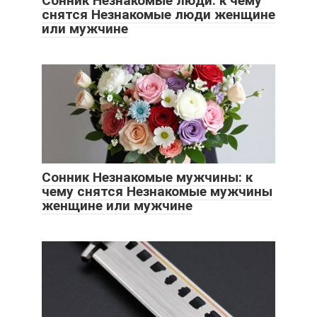
Сонник Незнакомые люди: к чему
снятся Незнакомые люди женщине
или мужчине
Сонник Незнакомые мужчины: к
чему снятся Незнакомые мужчины
женщине или мужчине