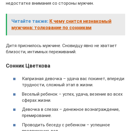
недостатке внимания со стороны мужчин.
Читайте также:
К чему снится незнакомый
мужчина: толкование по сонникам
Дитя приснилось мужчине. Сновидцу явно не хватает
близости, интимных переживаний.
Сонник Цветкова
Капризная девочка – удача вас покинет, впереди
трудности, сложный этап в жизни.
Веселый ребенок – успех, удача, везение во всех
сферах жизни.
Девочка в слезах – денежное вознаграждение,
премирование.
Проводить беседу с ребенком – успешное
продвижение дел.