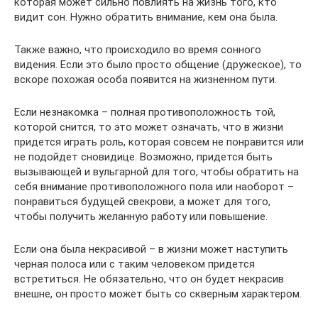
которая может сильно повлиять на жизнь того, кто
видит сон. Нужно обратить внимание, кем она была.
Также важно, что происходило во время сонного
видения. Если это было просто общение (дружеское), то
вскоре похожая особа появится на жизненном пути.
Если незнакомка – полная противоположность той,
которой снится, то это может означать, что в жизни
придется играть роль, которая совсем не понравится или
не подойдет сновидице. Возможно, придется быть
вызывающей и вульгарной для того, чтобы обратить на
себя внимание противоположного пола или наоборот –
понравиться будущей свекрови, а может для того,
чтобы получить желанную работу или повышение.
Если она была некрасивой – в жизни может наступить
черная полоса или с таким человеком придется
встретиться. Не обязательно, что он будет некрасив
внешне, он просто может быть со скверным характером.