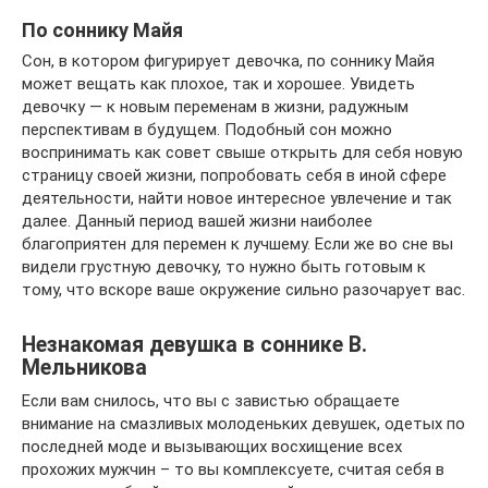
По соннику Майя
Сон, в котором фигурирует девочка, по соннику Майя
может вещать как плохое, так и хорошее. Увидеть
девочку — к новым переменам в жизни, радужным
перспективам в будущем. Подобный сон можно
воспринимать как совет свыше открыть для себя новую
страницу своей жизни, попробовать себя в иной сфере
деятельности, найти новое интересное увлечение и так
далее. Данный период вашей жизни наиболее
благоприятен для перемен к лучшему. Если же во сне вы
видели грустную девочку, то нужно быть готовым к
тому, что вскоре ваше окружение сильно разочарует вас.
Незнакомая девушка в соннике В.
Мельникова
Если вам снилось, что вы с завистью обращаете
внимание на смазливых молоденьких девушек, одетых по
последней моде и вызывающих восхищение всех
прохожих мужчин – то вы комплексуете, считая себя в