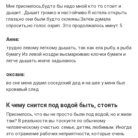
Мне приснилось,будто бы надо мной кто то стоит и
дышит…Дышит громко и настойчиво.Я хотела открыть
глаза,но они были будто склеяны.Затем думала
спросить,но голос охрип…Это продолжалось минут 5
Анна:
трудно левому легкому дышать, так как ела рыбу, а рыба
бумагу Из левой ноздри высмаркиваю клочки бумаги и
легче дышать иначе задыхаюсь
оксана:
во сне меня душил соседский дед и на шее у меня был
кровавый след
К чему снится под водой быть, стоять
Приснилось, что вы не просто были под водой, но и жили
там? В реальности вы тоскуете по обычному
человеческому счастью: семье, детям, любимым. Иногда
это отражение рабочих неприятности, которые очень