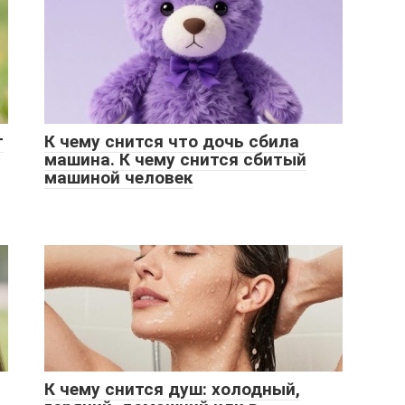
т
К чему снится что дочь сбила
машина. К чему снится сбитый
машиной человек
К чему снится душ: холодный,