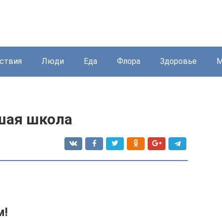
ствия
Люди
Еда
Флора
Здоровье
М
вшая школа
м!