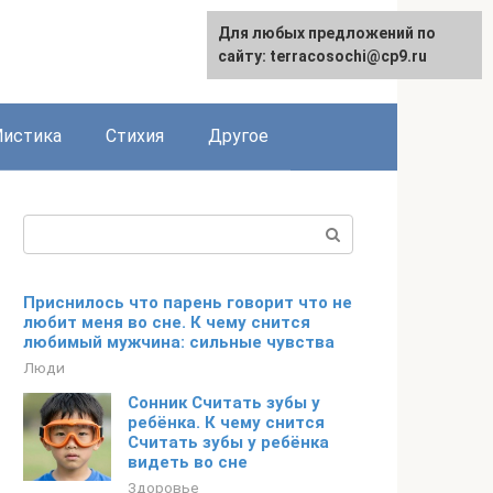
Для любых предложений по
сайту: terracosochi@cp9.ru
истика
Стихия
Другое
Поиск:
Приснилось что парень говорит что не
любит меня во сне. К чему снится
любимый мужчина: сильные чувства
Люди
Сонник Считать зубы у
ребёнка. К чему снится
Считать зубы у ребёнка
видеть во сне
Здоровье