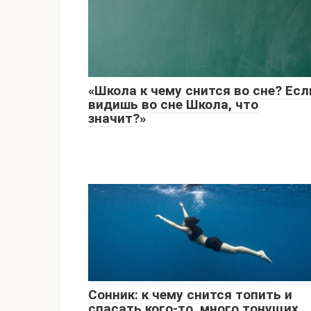
«Школа к чему снится во сне? Есл
видишь во сне Школа, что
значит?»
Сонник: к чему снится топить и
спасать кого-то, много тонущих,