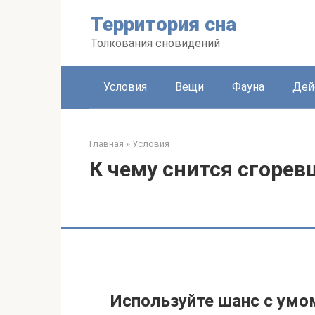
Перейти
Территория сна
к
контенту
Толкования сновидений
Условия
Вещи
Фауна
Дей
Главная
»
Условия
К чему снится сгоре
Используйте шанс с умо